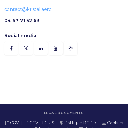
contact@kristal.aero
04 67 71 52 63
Social media
LEGAL DOCUMENTS
CGV
|
CGV LLC US
|
Politique RGPD
|
Cookies